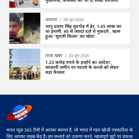
मुख्यमंत्री, अफसरों को भी दी सख्त चेतावनी
अपराध
/
08 जून 2026
भानु प्रताप सिंह मुठभेड़ में ढेर, 1.65 लाख का
था इनामी, 40 से ज्यादा दर्ज थे मुकदमे , खत्म
हुआ 'सुपारी किलर' का खेल!
ताजा खबर
/
03 जून 2026
1.23 करोड़ रुपये के हर्जाने का आदेश!
सरकारी जमीन पर मदरसे के कब्जे को लेकर
बड़ा फैसला
भारत न्यूज़ 360 टीवी में आपका स्वागत है, जो भारत में गहन खोजी पत्रकारिता के
लिए आपका प्रमुख केंद्र है। हम सच्चाई को उजागर करने, महत्वपूर्ण मुद्दों पर प्रकाश