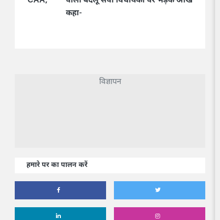
AA,
पाला बदलू सपा विधायकों पर भड़के अखिलेश यादव,
Lok 
कहा-
लोकसभ
पैनल
विज्ञापन
हमारे पर का पालन करें