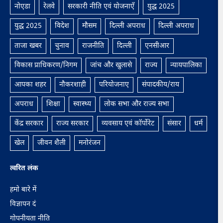
नोएडा
रेलवे
सरकारी नीति एवं योजनाएँ
युद्ध 2025
युद्ध 2025
विदेश
मौसम
दिल्ली अपराध
दिल्ली अपराध
ताजा खबर
चुनाव
राजनीति
दिल्ली
एनसीआर
विकास प्राधिकरण/निगम
जांच और खुलासे
राज्य
न्यायपालिका
आपका शहर
नौकरशाही
परियोजनाए
संपादकीय/राय
अपराध
शिक्षा
स्वास्थ्य
लोक सभा और राज्‍य सभा
केंद्र सरकार
राज्य सरकार
व्यवसाय एवं कॉर्पोरेट
संसार
धर्म
खेल
जीवन शैली
मनोरंजन
त्वरित लंक
हमाे बारे में
विज्ञापन दं
गोपनीयता नीति