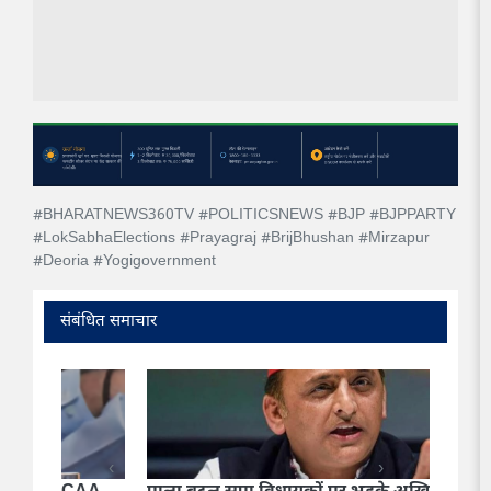
#BHARATNEWS360TV #POLITICSNEWS #BJP #BJPPARTY
#LokSabhaElections #Prayagraj #BrijBhushan #Mirzapur
#Deoria #Yogigovernment
संबंधित समाचार
‹
›