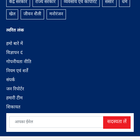
केंद्र सरकार
राज्य सरकार
व्यवसाय एवं कॉर्पोरेट
संसार
धर्म
खेल
जीवन शैली
मनोरंजन
त्वरित लंक
हमाे बारे में
विज्ञापन दं
गोपनीयता नीति
नियम एवं शर्तें
संपर्क
जन रिपोर्टर
हमारी टीम
शिकायत
सदस्यता लें