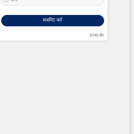
अन्य
सबमिट करें
6740 वोट