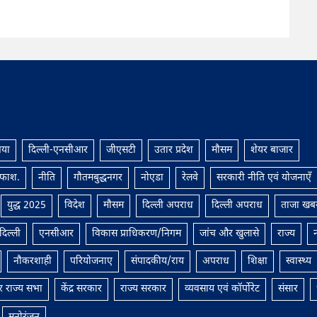
’, एक ही दिन में 51
का आदेश तय करेगा राजनीति का
याँ!
नया ठिकाना?
िया
दिल्ली-एनसीआर
जीएसटी
उतार प्रदेश
मौसम
शेयर बाजार
ाफाश.
नीति
गौतमबुद्धनगर
नोएडा
रेलवे
सरकारी नीति एवं योजनाएँ
युद्ध 2025
विदेश
मौसम
दिल्ली अपराध
दिल्ली अपराध
ताजा खब
दिल्ली
एनसीआर
विकास प्राधिकरण/निगम
जांच और खुलासे
राज्य
नौकरशाही
परियोजनाए
संपादकीय/राय
अपराध
शिक्षा
स्वास्थ्य
राज्‍य सभा
केंद्र सरकार
राज्य सरकार
व्यवसाय एवं कॉर्पोरेट
संसार