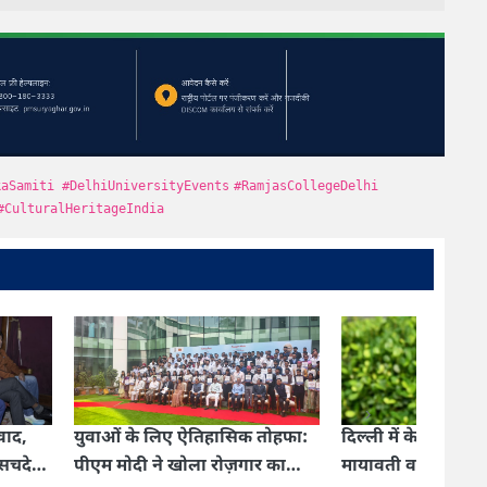
kaSamiti
#DelhiUniversityEvents
#RamjasCollegeDelhi
#CulturalHeritageIndia
›
ए ऐतिहासिक तोहफा:
दिल्ली में केजरीवाल का नया बंगला!
दिल्ली 
 खोला रोज़गार का
मायावती वाला घर नहीं मिला, कोर्ट
गुर्गे 