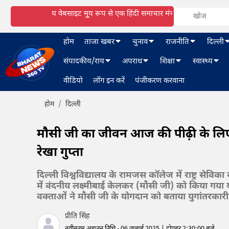
य वेबसाइट मु्य रूप से एक हिंदी समाचार मंच है। हालांकि हम हिंदी और अंग्र
होम
ताजा खबर
चुनाव
राजनीति
दिल्ली
संपादकीय/राय
अपराध
शिक्षा
स्वास्थ्य
वीडियो
लॉग इन करें
पंजीकरण करवाना
होम
दिल्ली
मौसी जी का जीवन आज की पीढ़ी के लिए प्
रेखा गुप्ता
दिल्ली विश्वविद्यालय के रामजस कॉलेज में राष्ट्र सेव
में वंदनीय लक्ष्मीबाई केलकर (मौसी जी) को किया गया या
वक्ताओं ने मौसी जी के योगदान को बताया युगांतरकारी
प्रीति सिंह