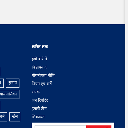
त्वरित लंक
हमाे बारे में
विज्ञापन दं
गोपनीयता नीति
र
चुनाव
नियम एवं शर्तें
संपर्क
न्यायपालिका
जन रिपोर्टर
हमारी टीम
धर्म
खेल
शिकायत