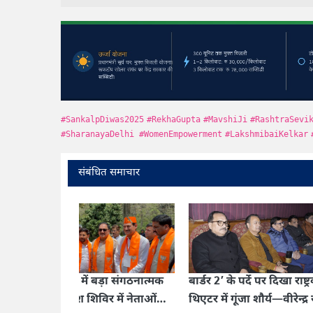
#SankalpDiwas2025
#RekhaGupta
#MavshiJi
#RashtraSevi
#SharanayaDelhi
#WomenEmpowerment
#LakshmibaiKelkar
संबंधित समाचार
‹
ा संगठनात्मक
बार्डर 2’ के पर्दे पर दिखा राष्ट्रवाद,
युवाओं के लि
में नेताओं
थिएटर में गूंजा शौर्य—वीरेन्द्र सचदेवा
पीएम मोदी ने